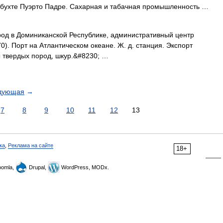
в бухте Пуэрто Падре. Сахарная и табачная промышленность …
д в Доминиканской Республике, административный центр
0). Порт на Атлантическом океане. Ж. д. станция. Экспорт
ы твердых пород, шкур.&#8230; …
дующая
→
7
8
9
10
11
12
13
ка
,
Реклама на сайте
18+
omla,
Drupal,
WordPress, MODx.