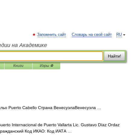
Запомнить сайт
Словарь на свой сайт
RU
едии на Академике
Найти!
Книги
Игры ⚽
льо Puerto Cabello Страна ВенесуэлаВенесуэла …
erto Internacional de Puerto Vallarta Lic. Gustavo Díaz Ordaz
 гражданский Код ИКАО: Код ИАТА …