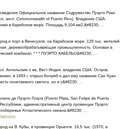
 сведения Официальное название Содружество Пуэрто Рико
Rico, англ. Commonwealth of Puerto Rico). Владение США.
рики в Карибском море. Площадь 9,104 км2,&#8230; …
ород и порт в Венесуэле, на Карибском море. 129 тыс. жителей
енная, деревообрабатывающая промышленность. Основан в
ческий комбинат. * * * ПУЭРТО КАБЕЛЬО&#8230; …
л. Антильские о ва, Вест Индия, владение США. Остров,
нкен, в 1493 г. открыл Колумб и дал ему название Сан Хуан
честь почитаемого святого, но и с&#8230; …
ипе де Пуэрто Плата (Puerto Plata, San Felipe de Puerto
й Республики, административный центр провинции Пуэрто
а побережье Атлантического океана.&#8230; …
 Америка»
 на В. Кубы, в провинции Орьенте. 16,5 тыс. (1970; в