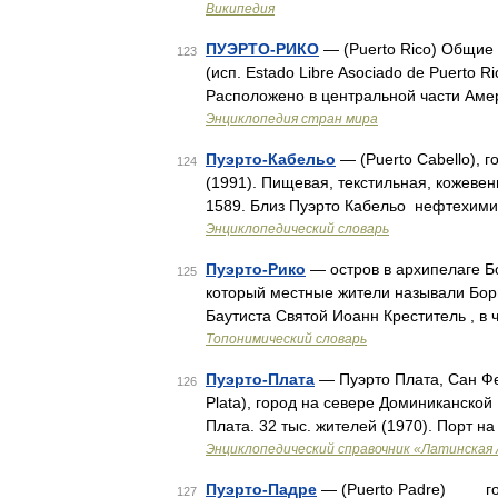
Википедия
ПУЭРТО-РИКО
— (Puerto Rico) Общие
123
(исп. Estado Libre Asociado de Puerto 
Расположено в центральной части Аме
Энциклопедия стран мира
Пуэрто-Кабельо
— (Puerto Cabello), г
124
(1991). Пищевая, текстильная, кожев
1589. Близ Пуэрто Кабельо нефтехими
Энциклопедический словарь
Пуэрто-Рико
— остров в архипелаге Бо
125
который местные жители называли Бори
Баутиста Святой Иоанн Креститель , в 
Топонимический словарь
Пуэрто-Плата
— Пуэрто Плата, Сан Фел
126
Plata), город на севере Доминиканско
Плата. 32 тыс. жителей (1970). Порт н
Энциклопедический справочник «Латинская
Пуэрто-Падре
— (Puerto Padre) город
127