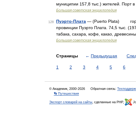
муниципии 157,8 тыс.) жителей. Порт 
Большая советская энциклопедия
Пуэрто-Плата
— (Puerto Plata) горо
128
провинции Пуэрто Плата. 74,5 тыс. (197
табака, сахара, кофе, какао, древесин
Большая советская энциклопедия
Страницы
←
Предыдущая
Сле
1
2
3
4
5
6
© Академик, 2000-2026
Обратная связь:
Техподдерж
👣 Путешествия
Экспорт словарей на сайты
, сделанные на PHP,
Jo