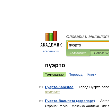
Словари и энциклоп
academic.ru
Толкования
Переводы
пуэрто
Толкование
Перевод
Книги
Пуэрто-Кабелло
— Город Пуэрто Кабе
121
Википедия
Пуэрто-Вальярта (аэропорт)
— Aeropu
122
Страна: Регион: Мексика Халиско Тип: